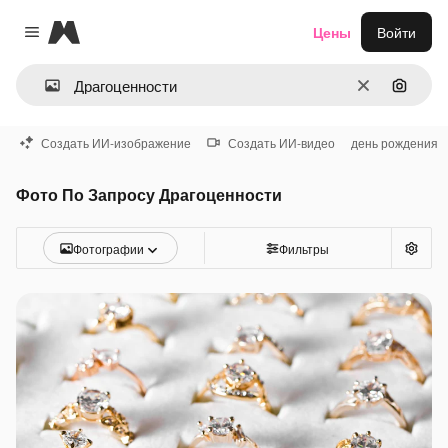
Magnific
Цены
Войти
Close menu
Очистить
Поиск 
Создать ИИ-изображение
Создать ИИ-видео
день рождения
Фото По Запросу Драгоценности
Фотографии
Фильтры