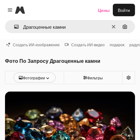
Magnific
Цены
Войти
Close menu
Очистить
Поиск 
Создать ИИ-изображение
Создать ИИ-видео
подарок
радуг
Фото По Запросу Драгоценные камни
Фотографии
Фильтры