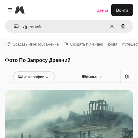
Magnific
Цены
Войти
Close menu
Очистить
Поиск 
Создать ИИ-изображение
Создать ИИ-видео
книга
путешес
Фото По Запросу Древний
Фотографии
Фильтры