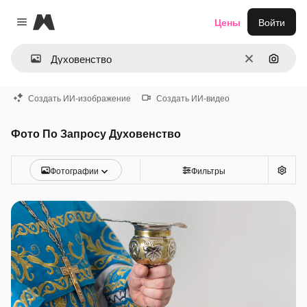
Magnific
Цены
Войти
Close menu
Очистить
Поиск 
Создать ИИ-изображение
Создать ИИ-видео
Фото По Запросу Духовенство
Фотографии
Фильтры