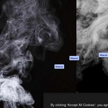
атформа для создания
Spaces
Academy
работ. Более 1 миллиона
ИИ-помощник
Документация п
реди креаторов,
Пакету ИИ
Генератор
гентств и студий.
изображений ИИ
Служба
поддержки
Генератор видео
ИИ
Условия и
положения
Генератор голоса
на основе ИИ
Политика
конфиденциальн
Стоковый контент
Оригиналы
MCP для
Новое
Новое
Claude/ChatGPT
Политика файло
cookie
Агенты
Новое
Центр доверия
API
Партнеры
Мобильное
приложение
Предприятие
Все инструменты
Magnific
By clicking “Accept All Cookies”, you agr