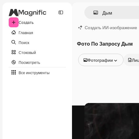
Создать
Создать ИИ-изображение
Главная
Поиск
Фото По Запросу Дым
Стоковый
Фотографии
Ли
Посмотреть
Все изображения
Все инструменты
Векторы
Иллюстрации
Фотографии
PSD
Шаблоны
Мокапы
Видео
Видеоролик
Моушн-дизайн
Видеошаблоны
Иконки
3D-модели
Шрифты