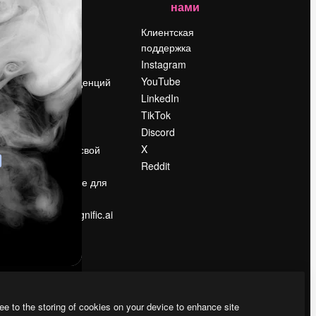
нами
Цены
о
О нас
Клиентская
поддержка
Reviews
Instagram
Вакансии
YouTube
Поиск тенденций
LinkedIn
Блог
TikTok
События
Discord
Slidesgo
ости
X
Продайте свой
контент
Reddit
в
Помещение для
прессы
Ищете magnific.ai
ee to the storing of cookies on your device to enhance site