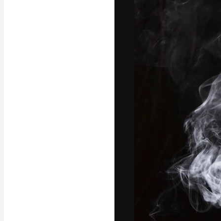
Креативная пл
ваших лучших 
подписчиков с
предприятий, а
Pусский