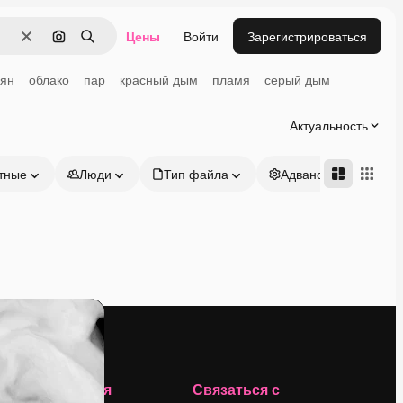
Цены
Войти
Зарегистрироваться
Очистить
Поиск по изображению
Поиск
ьян
облако
пар
красный дым
пламя
серый дым
Актуальность
тные
Люди
Тип файла
Адвансд
Компания
Связаться с