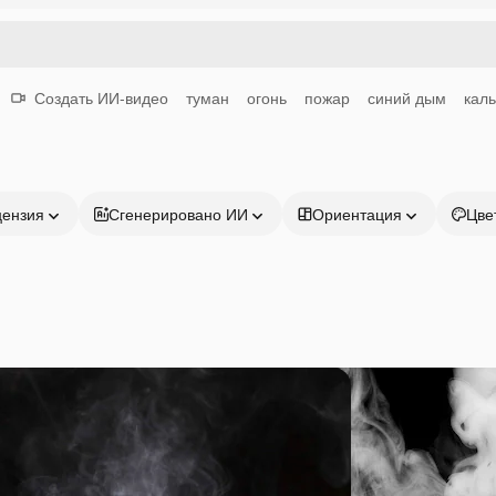
Создать ИИ-видео
туман
огонь
пожар
синий дым
кал
цензия
Сгенерировано ИИ
Ориентация
Цве
Продукция
Начать