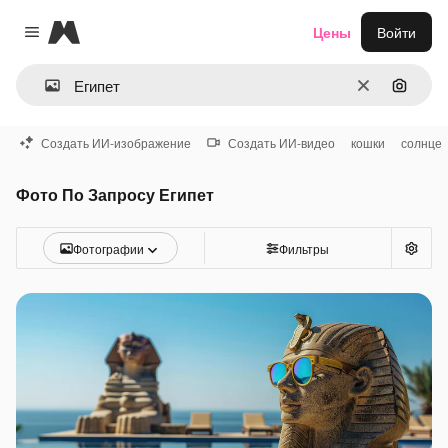
Magnific
Цены
Войти
Close menu
Очистить
Поиск 
Создать ИИ-изображение
Создать ИИ-видео
кошки
солнце
Фото По Запросу Египет
Фотографии
Фильтры