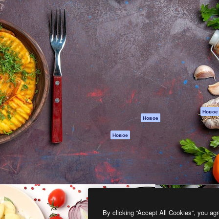
атформа для создания
Spaces
Academy
работ. Более 1 миллиона
ИИ-помощник
Документация п
реди креаторов,
Пакету ИИ
Генератор
гентств и студий.
изображений ИИ
Служба
поддержки
Генератор видео
ИИ
Условия и
положения
Генератор голоса
на основе ИИ
Политика
конфиденциальн
Стоковый контент
Оригиналы
MCP для
Новое
Новое
Claude/ChatGPT
Политика файло
cookie
Агенты
Новое
Центр доверия
API
Партнеры
Мобильное
приложение
Предприятие
Все инструменты
Magnific
By clicking “Accept All Cookies”, you agr