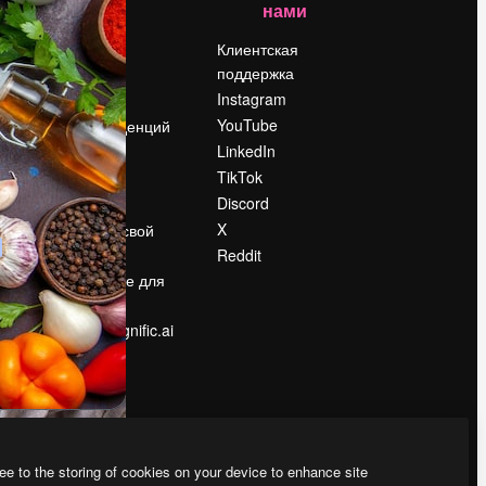
нами
Цены
о
О нас
Клиентская
поддержка
Reviews
Instagram
Вакансии
YouTube
Поиск тенденций
LinkedIn
Блог
TikTok
События
Discord
Slidesgo
ости
X
Продайте свой
контент
Reddit
в
Помещение для
прессы
Ищете magnific.ai
ee to the storing of cookies on your device to enhance site