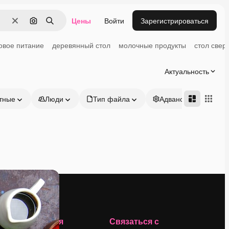
Цены
Войти
Зарегистрироваться
Очистить
Поиск по изображению
Поиск
овое питание
деревянный стол
молочные продукты
стол свер
Актуальность
тные
Люди
Тип файла
Адвансд
Компания
Связаться с