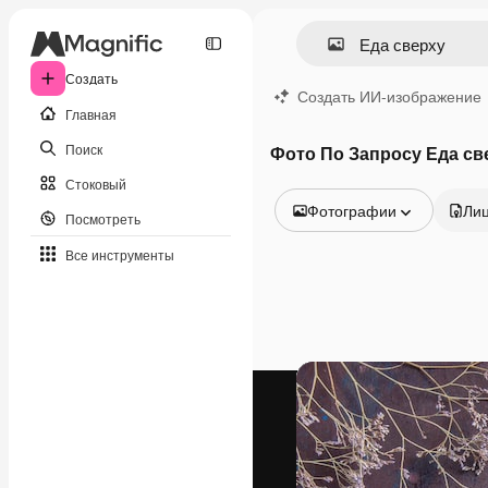
Создать
Создать ИИ-изображение
Главная
Поиск
Фото По Запросу Еда св
Стоковый
Фотографии
Ли
Посмотреть
Все изображения
Все инструменты
Векторы
Иллюстрации
Фотографии
PSD
Шаблоны
Мокапы
Видео
Видеоролик
Моушн-дизайн
Видеошаблоны
Иконки
3D-модели
Шрифты