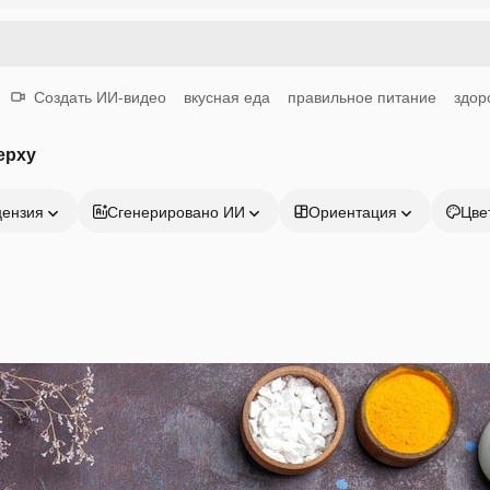
Создать ИИ-видео
вкусная еда
правильное питание
здор
ерху
цензия
Сгенерировано ИИ
Ориентация
Цве
Продукция
Начать