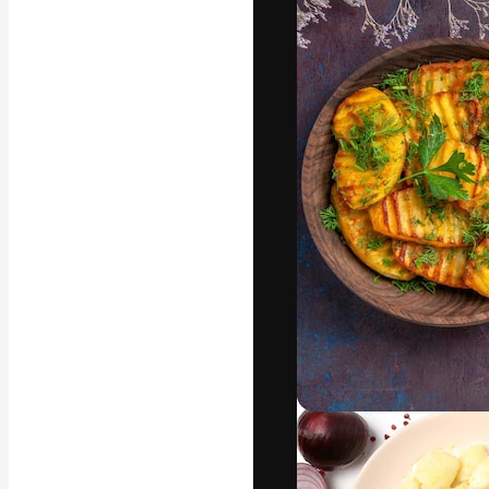
Креативная пл
ваших лучших 
подписчиков с
предприятий, а
Pусский