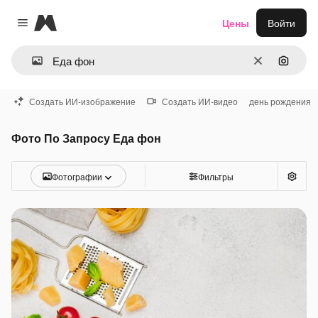
Magnific
Цены
Войти
Close menu
Очистить
Поиск 
Создать ИИ-изображение
Создать ИИ-видео
день рождения
Фото По Запросу Еда фон
Фотографии
Фильтры