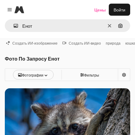
Magnific
Цены
Войти
Close menu
Очистить
Поиск 
Создать ИИ-изображение
Создать ИИ-видео
природа
кошк
Фото По Запросу Енот
Фотографии
Фильтры