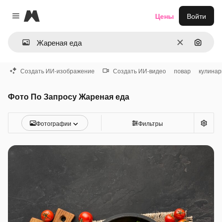
Magnific
Цены
Войти
Close menu
Очистить
Поиск 
Создать ИИ-изображение
Создать ИИ-видео
повар
кулинар
Фото По Запросу Жареная еда
Фотографии
Фильтры