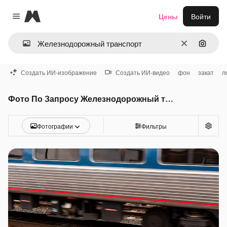
Magnific
Цены
Войти
Close menu
Очистить
Поиск 
Создать ИИ-изображение
Создать ИИ-видео
фон
закат
л
Фото По Запросу Железнодорожный транспорт
Фотографии
Фильтры