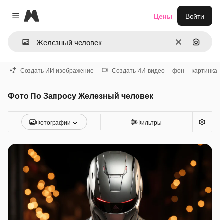
Magnific
Цены
Войти
Close menu
Очистить
Поиск 
Создать ИИ-изображение
Создать ИИ-видео
фон
картинка
Фото По Запросу Железный человек
Фотографии
Фильтры