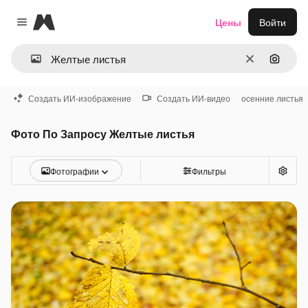
Magnific
Цены
Войти
Close menu
Очистить
Поиск 
Создать ИИ-изображение
Создать ИИ-видео
осенние листья
Фото По Запросу Желтые листья
Фотографии
Фильтры