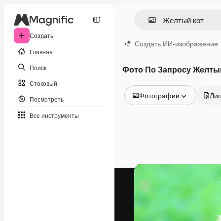
Создать
Создать ИИ-изображение
Главная
Поиск
Фото По Запросу Желты
Стоковый
Фотографии
Ли
Посмотреть
Все изображения
Все инструменты
Векторы
Иллюстрации
Фотографии
PSD
Шаблоны
Мокапы
Видео
Видеоролик
Моушн-дизайн
Видеошаблоны
Иконки
3D-модели
Шрифты