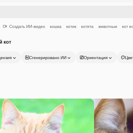
Создать ИИ-видео
кошка
котик
котята
животные
кот е
й кот
цензия
Сгенерировано ИИ
Ориентация
Цве
Продукция
Начать