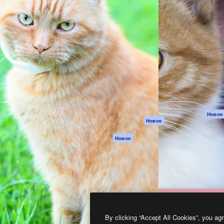
атформа для создания
Spaces
Academy
работ. Более 1 миллиона
ИИ-помощник
Документация п
реди креаторов,
Пакету ИИ
Генератор
гентств и студий.
изображений ИИ
Служба
поддержки
Генератор видео
ИИ
Условия и
положения
Генератор голоса
на основе ИИ
Политика
конфиденциальн
Стоковый контент
Оригиналы
MCP для
Новое
Новое
Claude/ChatGPT
Политика файло
cookie
Агенты
Новое
Центр доверия
API
Партнеры
Мобильное
приложение
Предприятие
Все инструменты
Magnific
By clicking “Accept All Cookies”, you agr