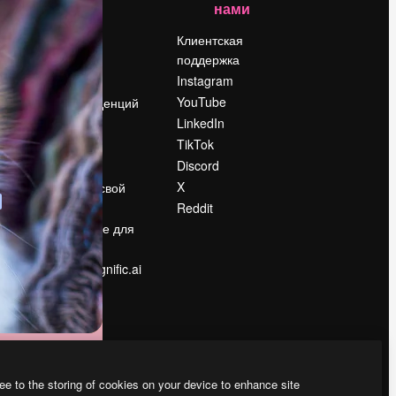
нами
Цены
о
О нас
Клиентская
поддержка
Reviews
Instagram
Вакансии
YouTube
Поиск тенденций
LinkedIn
Блог
TikTok
События
Discord
Slidesgo
ости
X
Продайте свой
контент
Reddit
в
Помещение для
прессы
Ищете magnific.ai
ee to the storing of cookies on your device to enhance site