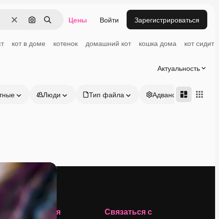
Цены
Войти
Зарегистрироваться
Очистить
Поиск по изображению
Поиск
ст
кот в доме
котенок
домашний кот
кошка дома
кот сидит
Актуальность
тные
Люди
Тип файла
Адвансд
Компания
Связаться с