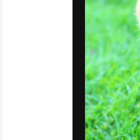
Креативная пл
ваших лучших 
подписчиков с
предприятий, а
Pусский