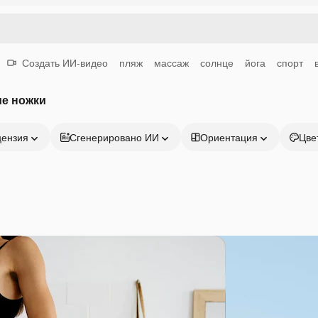
Создать ИИ-видео
пляж
массаж
солнце
йога
спорт
ие ножки
цензия
Сгенерировано ИИ
Ориентация
Цве
Продукция
Начать