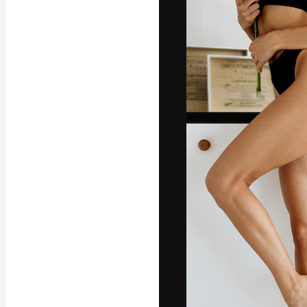
Креативная пл
ваших лучших 
подписчиков с
предприятий, а
Pусский