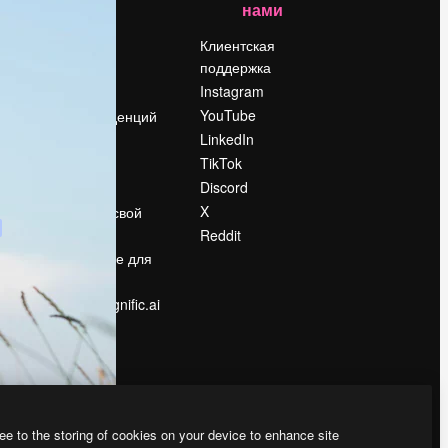
нами
Цены
о
О нас
Клиентская
поддержка
Reviews
Instagram
Вакансии
YouTube
Поиск тенденций
LinkedIn
Блог
TikTok
События
Discord
Slidesgo
ости
X
Продайте свой
контент
Reddit
в
Помещение для
прессы
Ищете magnific.ai
ee to the storing of cookies on your device to enhance site