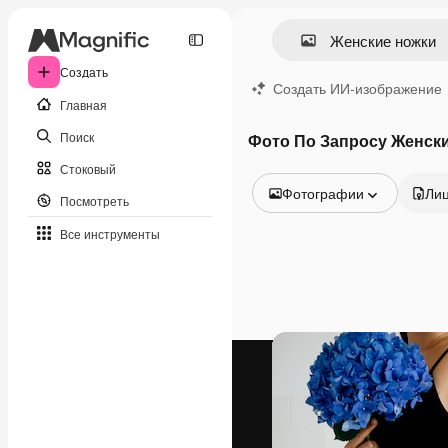
Создать
Создать ИИ-изображение
Главная
Поиск
Фото По Запросу Женск
Стоковый
Фотографии
Ли
Посмотреть
Все изображения
Все инструменты
Векторы
Иллюстрации
Фотографии
PSD
Шаблоны
Мокапы
Видео
Видеоролик
Моушн-дизайн
Видеошаблоны
Иконки
3D-модели
Шрифты