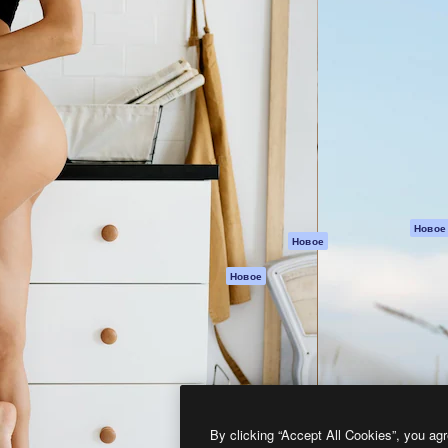
атформа для создания
Spaces
Academy
работ. Более 1 миллиона
ИИ-помощник
Документация п
реди креаторов,
Пакету ИИ
Генератор
гентств и студий.
изображений ИИ
Служба
поддержки
Генератор видео
ИИ
Условия и
положения
Генератор голоса
на основе ИИ
Политика
конфиденциальн
Стоковый контент
Оригиналы
MCP для
Новое
Новое
Claude/ChatGPT
Политика файло
cookie
Агенты
Новое
Центр доверия
API
Партнеры
Мобильное
приложение
Предприятие
Все инструменты
Magnific
By clicking “Accept All Cookies”, you agr