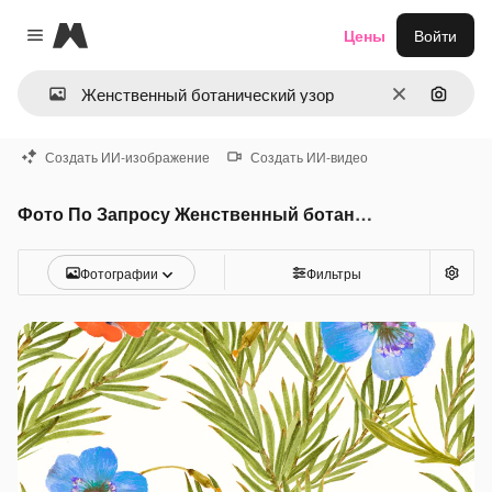
Magnific
Цены
Войти
Close menu
Очистить
Поиск 
Создать ИИ-изображение
Создать ИИ-видео
Фото По Запросу Женственный ботанический узор
Фотографии
Фильтры