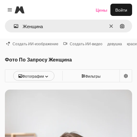
Magnific
Цены
Войти
Close menu
Очистить
Поиск 
Создать ИИ-изображение
Создать ИИ-видео
девушка
краси
Фото По Запросу Женщина
Фотографии
Фильтры