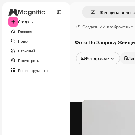
Создать
Создать ИИ-изображение
Главная
Поиск
Фото По Запросу Женщи
Стоковый
Фотографии
Ли
Посмотреть
Все изображения
Все инструменты
Векторы
Иллюстрации
Фотографии
PSD
Шаблоны
Мокапы
Видео
Видеоролик
Моушн-дизайн
Видеошаблоны
Иконки
3D-модели
Шрифты