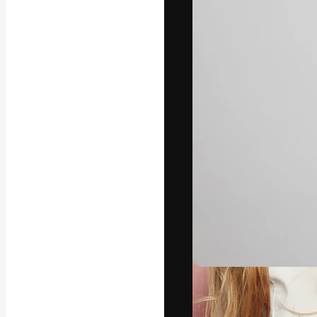
Креативная пл
ваших лучших 
подписчиков с
предприятий, а
Pусский