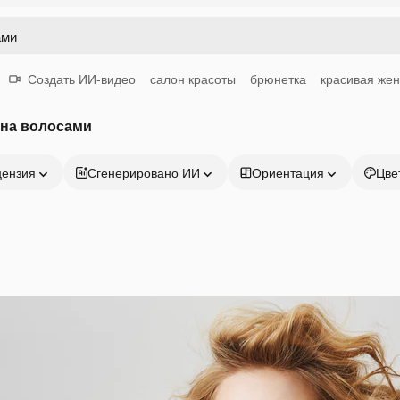
Создать ИИ-видео
салон красоты
брюнетка
красивая же
на волосами
цензия
Сгенерировано ИИ
Ориентация
Цве
Продукция
Начать