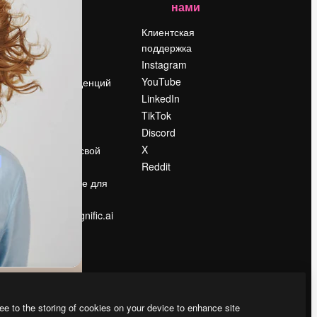
нами
Цены
о
О нас
Клиентская
поддержка
Reviews
Instagram
Вакансии
YouTube
Поиск тенденций
LinkedIn
Блог
TikTok
События
Discord
Slidesgo
ости
X
Продайте свой
контент
Reddit
в
Помещение для
прессы
Ищете magnific.ai
ee to the storing of cookies on your device to enhance site