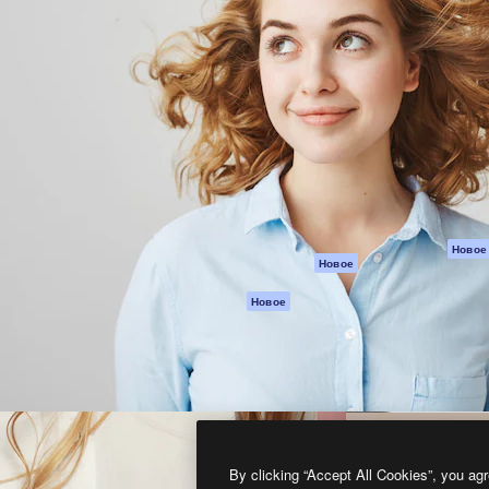
атформа для создания
Spaces
Academy
работ. Более 1 миллиона
ИИ-помощник
Документация п
реди креаторов,
Пакету ИИ
Генератор
гентств и студий.
изображений ИИ
Служба
поддержки
Генератор видео
ИИ
Условия и
положения
Генератор голоса
на основе ИИ
Политика
конфиденциальн
Стоковый контент
Оригиналы
MCP для
Новое
Новое
Claude/ChatGPT
Политика файло
cookie
Агенты
Новое
Центр доверия
API
Партнеры
Мобильное
приложение
Предприятие
Все инструменты
Magnific
By clicking “Accept All Cookies”, you agr