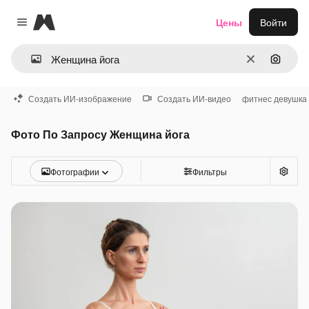
Magnific
Цены
Войти
Close menu
Очистить
Поиск 
Создать ИИ-изображение
Создать ИИ-видео
фитнес девушка
Фото По Запросу Женщина йога
Фотографии
Фильтры