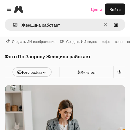
Magnific
Цены
Войти
Close menu
Очистить
Поиск 
Создать ИИ-изображение
Создать ИИ-видео
кофе
врач
н
Фото По Запросу Женщина работает
Фотографии
Фильтры