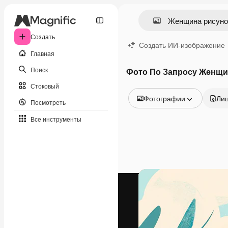
Создать
Создать ИИ-изображение
Главная
Поиск
Фото По Запросу Женщи
Стоковый
Фотографии
Ли
Посмотреть
Все изображения
Все инструменты
Векторы
Иллюстрации
Фотографии
PSD
Шаблоны
Мокапы
Видео
Видеоролик
Моушн-дизайн
Видеошаблоны
Иконки
3D-модели
Шрифты