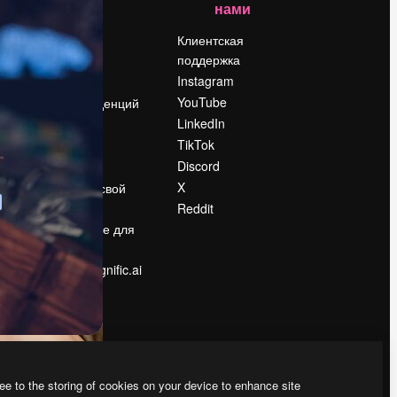
нами
Цены
о
О нас
Клиентская
поддержка
Reviews
Instagram
Вакансии
YouTube
Поиск тенденций
LinkedIn
Блог
TikTok
События
Discord
Slidesgo
ости
X
Продайте свой
контент
Reddit
в
Помещение для
прессы
Ищете magnific.ai
ee to the storing of cookies on your device to enhance site