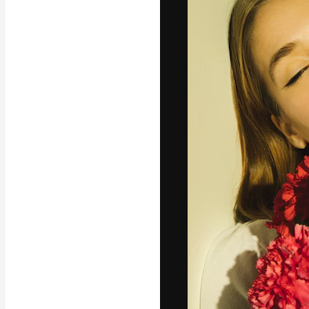
Креативная пл
ваших лучших 
подписчиков с
предприятий, а
Pусский