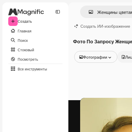
Создать
Создать ИИ-изображение
Главная
Поиск
Фото По Запросу Женщ
Стоковый
Фотографии
Ли
Посмотреть
Все изображения
Все инструменты
Векторы
Иллюстрации
Фотографии
PSD
Шаблоны
Мокапы
Видео
Видеоролик
Моушн-дизайн
Видеошаблоны
Иконки
3D-модели
Шрифты