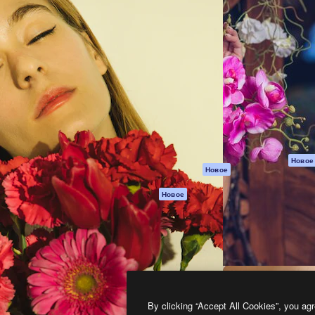
атформа для создания
Spaces
Academy
работ. Более 1 миллиона
ИИ-помощник
Документация п
реди креаторов,
Пакету ИИ
Генератор
гентств и студий.
изображений ИИ
Служба
поддержки
Генератор видео
ИИ
Условия и
положения
Генератор голоса
на основе ИИ
Политика
конфиденциальн
Стоковый контент
Оригиналы
MCP для
Новое
Новое
Claude/ChatGPT
Политика файло
cookie
Агенты
Новое
Центр доверия
API
Партнеры
Мобильное
приложение
Предприятие
Все инструменты
Magnific
By clicking “Accept All Cookies”, you agr