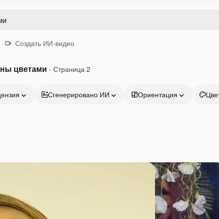
Создать ИИ-видео
ины цветами
- Страница 2
цензия
Сгенерировано ИИ
Ориентация
Цве
Продукция
Начать