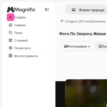
Создать
Создать ИИ-изображение
Главная
Поиск
Фото По Запросу Живая
Стоковый
Фотографии
Ли
Посмотреть
Все изображения
Все инструменты
Векторы
Иллюстрации
Фотографии
PSD
Шаблоны
Мокапы
Видео
Видеоролик
Моушн-дизайн
Видеошаблоны
Иконки
3D-модели
Шрифты