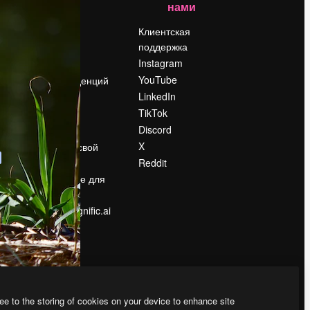
нами
Цены
о
О нас
Клиентская
поддержка
Reviews
Instagram
Вакансии
YouTube
Поиск тенденций
LinkedIn
Блог
TikTok
События
Discord
Slidesgo
ости
X
Продайте свой
контент
Reddit
в
Помещение для
прессы
Ищете magnific.ai
ee to the storing of cookies on your device to enhance site