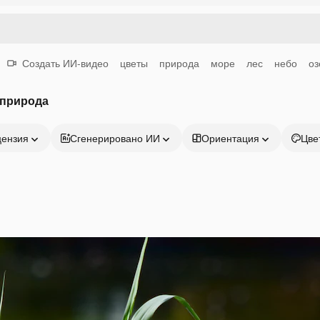
Создать ИИ-видео
цветы
природа
море
лес
небо
оз
 природа
цензия
Сгенерировано ИИ
Ориентация
Цве
Продукция
Начать