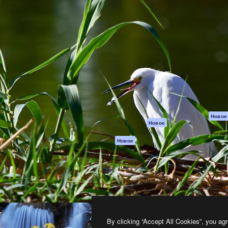
атформа для создания
Spaces
Academy
работ. Более 1 миллиона
ИИ-помощник
Документация п
реди креаторов,
Пакету ИИ
Генератор
гентств и студий.
изображений ИИ
Служба
поддержки
Генератор видео
ИИ
Условия и
положения
Генератор голоса
на основе ИИ
Политика
конфиденциальн
Стоковый контент
Оригиналы
MCP для
Новое
Новое
Claude/ChatGPT
Политика файло
cookie
Агенты
Новое
Центр доверия
API
Партнеры
Мобильное
приложение
Предприятие
Все инструменты
Magnific
By clicking “Accept All Cookies”, you agr