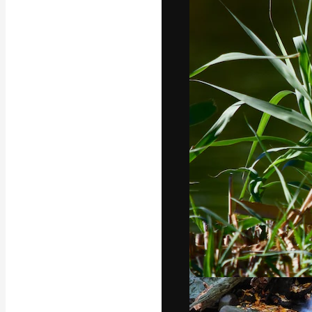
Креативная пл
ваших лучших 
подписчиков с
предприятий, а
Pусский