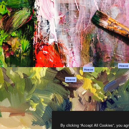
атформа для создания
Spaces
Academy
работ. Более 1 миллиона
ИИ-помощник
Документация п
реди креаторов,
Пакету ИИ
Генератор
гентств и студий.
изображений ИИ
Служба
поддержки
Генератор видео
ИИ
Условия и
положения
Генератор голоса
на основе ИИ
Политика
конфиденциальн
Стоковый контент
Оригиналы
MCP для
Новое
Новое
Claude/ChatGPT
Политика файло
cookie
Агенты
Новое
Центр доверия
API
Партнеры
Мобильное
приложение
Предприятие
Все инструменты
Magnific
By clicking “Accept All Cookies”, you agr