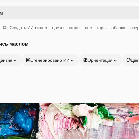
Создать ИИ-видео
цветы
море
лес
горы
облака
озе
ись маслом
цензия
Сгенерировано ИИ
Ориентация
Цве
Продукция
Начать