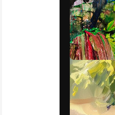
Креативная пл
ваших лучших 
подписчиков с
предприятий, а
Pусский