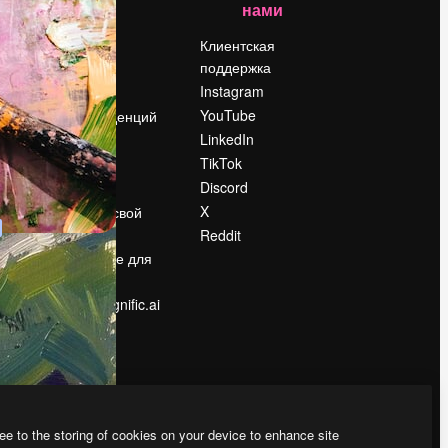
нами
Цены
о
О нас
Клиентская
поддержка
Reviews
Instagram
Вакансии
YouTube
Поиск тенденций
LinkedIn
Блог
TikTok
События
Discord
Slidesgo
ости
X
Продайте свой
контент
Reddit
в
Помещение для
прессы
Ищете magnific.ai
ee to the storing of cookies on your device to enhance site