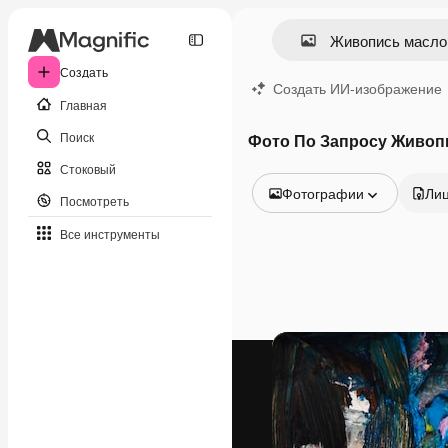
Создать
Создать ИИ-изображение
Главная
Поиск
Фото По Запросу Живоп
Стоковый
Фотографии
Ли
Посмотреть
Все изображения
Все инструменты
Векторы
Иллюстрации
Фотографии
PSD
Шаблоны
Мокапы
Видео
Видеоролик
Моушн-дизайн
Видеошаблоны
Иконки
3D-модели
Шрифты