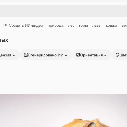
Создать ИИ-видео
природа
лес
горы
львы
кошки
ве
ных
цензия
Сгенерировано ИИ
Ориентация
Цве
Продукция
Начать