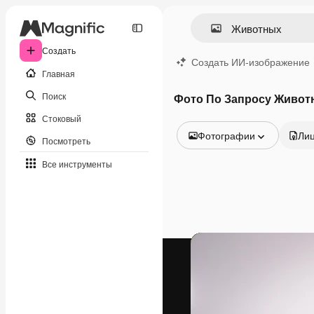
Создать
Создать ИИ-изображение
Главная
Поиск
Фото По Запросу Живот
Стоковый
Фотографии
Ли
Посмотреть
Все изображения
Все инструменты
Векторы
Иллюстрации
Фотографии
PSD
Шаблоны
Мокапы
Видео
Видеоролик
Моушн-дизайн
Видеошаблоны
Иконки
3D-модели
Шрифты