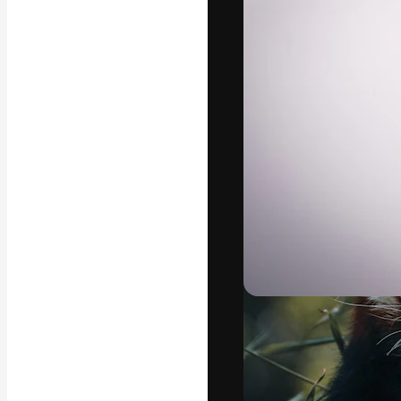
Креативная пл
ваших лучших 
подписчиков с
предприятий, а
Pусский