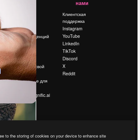
нами
Цены
о
О нас
Клиентская
поддержка
Reviews
Instagram
Вакансии
YouTube
Поиск тенденций
LinkedIn
Блог
TikTok
События
Discord
Slidesgo
ости
X
Продайте свой
контент
Reddit
в
Помещение для
прессы
Ищете magnific.ai
ee to the storing of cookies on your device to enhance site