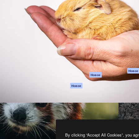
атформа для создания
Spaces
Academy
работ. Более 1 миллиона
ИИ-помощник
Документация п
реди креаторов,
Пакету ИИ
Генератор
гентств и студий.
изображений ИИ
Служба
поддержки
Генератор видео
ИИ
Условия и
положения
Генератор голоса
на основе ИИ
Политика
конфиденциальн
Стоковый контент
Оригиналы
MCP для
Новое
Новое
Claude/ChatGPT
Политика файло
cookie
Агенты
Новое
Центр доверия
API
Партнеры
Мобильное
приложение
Предприятие
Все инструменты
Magnific
By clicking “Accept All Cookies”, you agr