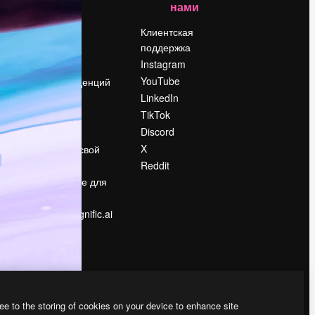
нами
Цены
о
О нас
Клиентская
поддержка
Reviews
Instagram
Вакансии
YouTube
Поиск тенденций
LinkedIn
Блог
TikTok
События
Discord
Slidesgo
ости
X
Продайте свой
контент
Reddit
в
Помещение для
прессы
Ищете magnific.ai
ee to the storing of cookies on your device to enhance site