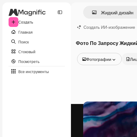
Создать
Создать ИИ-изображение
Главная
Поиск
Фото По Запросу Жидки
Стоковый
Фотографии
Ли
Посмотреть
Все изображения
Все инструменты
Векторы
Иллюстрации
Фотографии
PSD
Шаблоны
Мокапы
Видео
Видеоролик
Моушн-дизайн
Видеошаблоны
Иконки
3D-модели
Шрифты