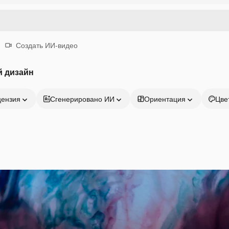
Создать ИИ-видео
й дизайн
цензия
Сгенерировано ИИ
Ориентация
Цве
Продукция
Начать