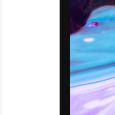
Креативная пл
ваших лучших 
подписчиков с
предприятий, а
Pусский