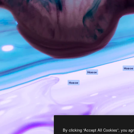
атформа для создания
Spaces
Academy
работ. Более 1 миллиона
ИИ-помощник
Документация п
реди креаторов,
Пакету ИИ
Генератор
гентств и студий.
изображений ИИ
Служба
поддержки
Генератор видео
ИИ
Условия и
положения
Генератор голоса
на основе ИИ
Политика
конфиденциальн
Стоковый контент
Оригиналы
MCP для
Новое
Новое
Claude/ChatGPT
Политика файло
cookie
Агенты
Новое
Центр доверия
API
Партнеры
Мобильное
приложение
Предприятие
Все инструменты
Magnific
By clicking “Accept All Cookies”, you agr