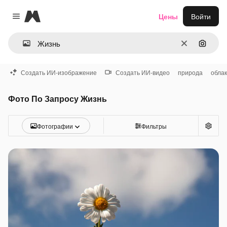
Magnific
Цены
Войти
Close menu
Очистить
Поиск 
Создать ИИ-изображение
Создать ИИ-видео
природа
обла
Фото По Запросу Жизнь
Фотографии
Фильтры