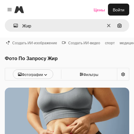
Magnific
Цены
Войти
Close menu
Очистить
Поиск 
Создать ИИ-изображение
Создать ИИ-видео
спорт
медици
Фото По Запросу Жир
Фотографии
Фильтры