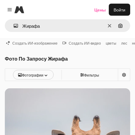
Magnific
Цены
Войти
Close menu
Очистить
Поиск 
Создать ИИ-изображение
Создать ИИ-видео
цветы
лес
н
Фото По Запросу Жирафа
Фотографии
Фильтры