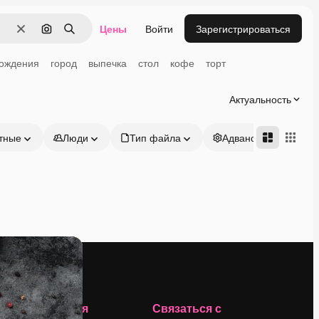
Цены
Войти
Зарегистрироваться
Очистить
Поиск по изображению
Поиск
рождения
город
выпечка
стол
кофе
торт
Актуальность
тные
Люди
Тип файла
Адвансд
Компания
Связаться с