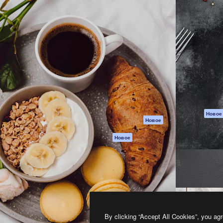
атформа для создания
Spaces
Academy
работ. Более 1 миллиона
ИИ-помощник
Документация п
реди креаторов,
Пакету ИИ
Генератор
гентств и студий.
изображений ИИ
Служба
поддержки
Генератор видео
ИИ
Условия и
положения
Генератор голоса
на основе ИИ
Политика
конфиденциальн
Стоковый контент
Оригиналы
MCP для
Новое
Новое
Claude/ChatGPT
Политика файло
cookie
Агенты
Новое
Центр доверия
API
Партнеры
Мобильное
приложение
Предприятие
Все инструменты
Magnific
By clicking “Accept All Cookies”, you agr