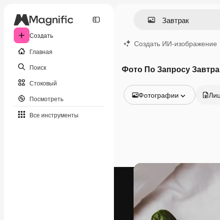
Создать
Создать ИИ-изображение
Главная
Поиск
Фото По Запросу Завтра
Стоковый
Фотографии
Ли
Посмотреть
Все изображения
Все инструменты
Векторы
Иллюстрации
Фотографии
PSD
Шаблоны
Мокапы
Видео
Видеоролик
Моушн-дизайн
Видеошаблоны
Иконки
3D-модели
Шрифты