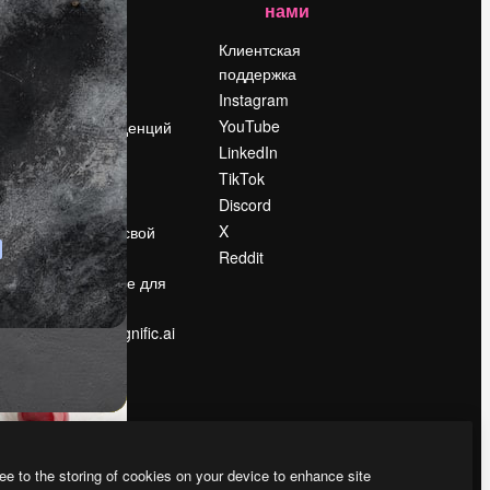
нами
Цены
о
О нас
Клиентская
поддержка
Reviews
Instagram
Вакансии
YouTube
Поиск тенденций
LinkedIn
Блог
TikTok
События
Discord
Slidesgo
ости
X
Продайте свой
контент
Reddit
в
Помещение для
прессы
Ищете magnific.ai
ee to the storing of cookies on your device to enhance site