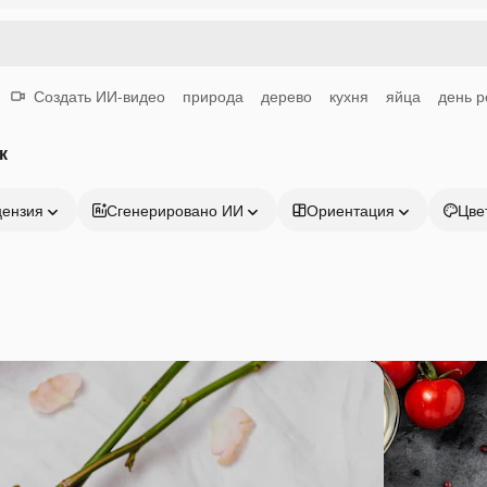
Создать ИИ-видео
природа
дерево
кухня
яйца
день 
к
цензия
Сгенерировано ИИ
Ориентация
Цве
Продукция
Начать