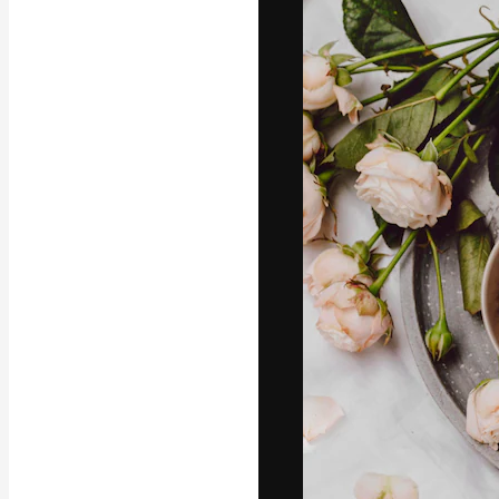
Креативная пл
ваших лучших 
подписчиков с
предприятий, а
Pусский