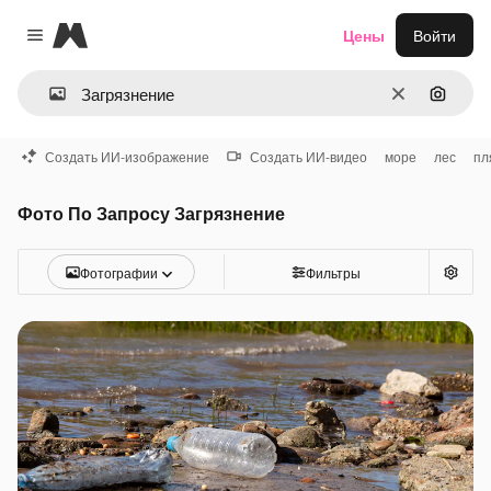
Magnific
Цены
Войти
Close menu
Очистить
Поиск 
Создать ИИ-изображение
Создать ИИ-видео
море
лес
пл
Фото По Запросу Загрязнение
Фотографии
Фильтры