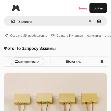
Magnific
Цены
Войти
Close menu
Очистить
Поиск 
Создать ИИ-изображение
Создать ИИ-видео
логистика
стр
Фото По Запросу Зажимы
Фотографии
Фильтры