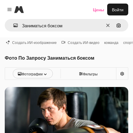
Magnific
Цены
Войти
Close menu
Очистить
Поиск 
Создать ИИ-изображение
Создать ИИ-видео
команда
спорт
Фото По Запросу Заниматься боксом
Фотографии
Фильтры