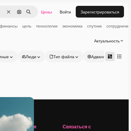
Цены
Войти
Зарегистрироваться
Очистить
Поиск по изображению
Поиск
финансы
цель
технологии
экономика
спутник
сотрудничес
Актуальность
тные
Люди
Тип файла
Адвансд
Компания
Связаться с