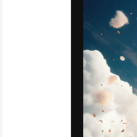
Креативная пл
ваших лучших 
подписчиков с
предприятий, а
Pусский