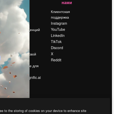
нами
Цены
о
О нас
Клиентская
поддержка
Reviews
Instagram
Вакансии
YouTube
Поиск тенденций
LinkedIn
Блог
TikTok
События
Discord
Slidesgo
ости
X
Продайте свой
контент
Reddit
в
Помещение для
прессы
Ищете magnific.ai
ee to the storing of cookies on your device to enhance site