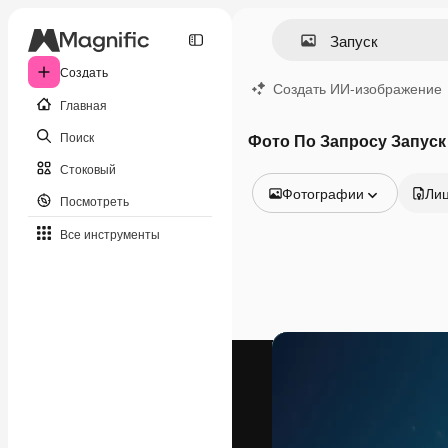
Создать
Создать ИИ-изображение
Главная
Поиск
Фото По Запросу Запуск
Стоковый
Фотографии
Ли
Посмотреть
Все изображения
Все инструменты
Векторы
Иллюстрации
Фотографии
PSD
Шаблоны
Мокапы
Видео
Видеоролик
Моушн-дизайн
Видеошаблоны
Иконки
3D-модели
Шрифты