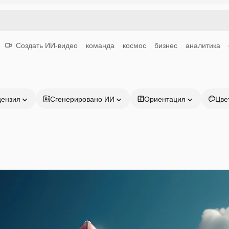
Создать ИИ-видео
команда
космос
бизнес
аналитика
цензия
Сгенерировано ИИ
Ориентация
Цве
Продукция
Начать