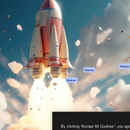
атформа для создания
Spaces
Academy
работ. Более 1 миллиона
ИИ-помощник
Документация п
реди креаторов,
Пакету ИИ
Генератор
гентств и студий.
изображений ИИ
Служба
поддержки
Генератор видео
ИИ
Условия и
положения
Генератор голоса
на основе ИИ
Политика
конфиденциальн
Стоковый контент
Оригиналы
MCP для
Новое
Новое
Claude/ChatGPT
Политика файло
cookie
Агенты
Новое
Центр доверия
API
Партнеры
Мобильное
приложение
Предприятие
Все инструменты
Magnific
By clicking “Accept All Cookies”, you agr