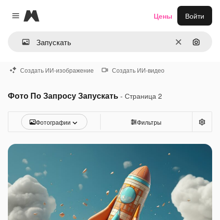
Magnific
Цены
Войти
Close menu
Очистить
Поиск 
Создать ИИ-изображение
Создать ИИ-видео
Фото По Запросу Запускать
- Страница 2
Фотографии
Фильтры