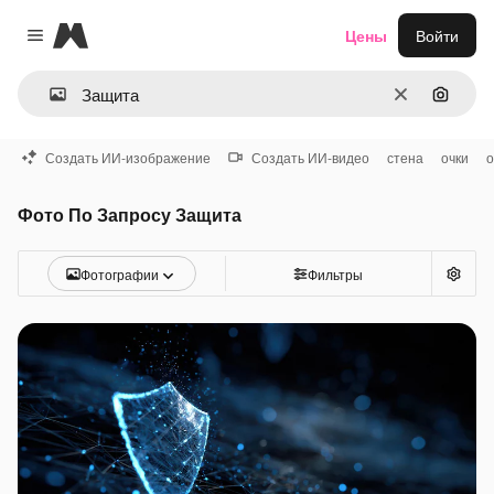
Magnific
Цены
Войти
Close menu
Очистить
Поиск 
Создать ИИ-изображение
Создать ИИ-видео
стена
очки
о
Фото По Запросу Защита
Фотографии
Фильтры