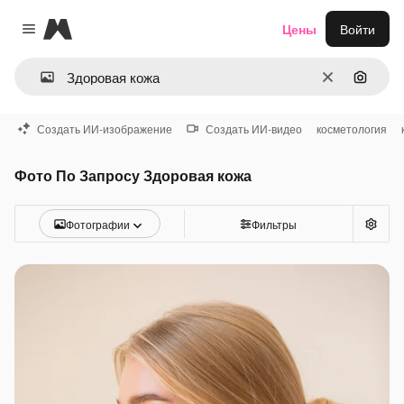
Magnific
Цены
Войти
Close menu
Очистить
Поиск 
Создать ИИ-изображение
Создать ИИ-видео
косметология
Фото По Запросу Здоровая кожа
Фотографии
Фильтры