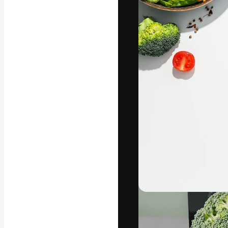
Креативная пл
ваших лучших 
подписчиков с
предприятий, а
Pусский