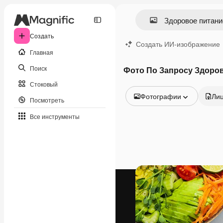
Создать
Создать ИИ-изображение
Главная
Поиск
Фото По Запросу Здоро
Стоковый
Фотографии
Ли
Посмотреть
Все изображения
Все инструменты
Векторы
Иллюстрации
Фотографии
PSD
Шаблоны
Мокапы
Видео
Видеоролик
Моушн-дизайн
Видеошаблоны
Иконки
3D-модели
Шрифты