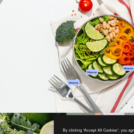
атформа для создания
Spaces
Academy
работ. Более 1 миллиона
ИИ-помощник
Документация п
реди креаторов,
Пакету ИИ
Генератор
гентств и студий.
изображений ИИ
Служба
поддержки
Генератор видео
ИИ
Условия и
положения
Генератор голоса
на основе ИИ
Политика
конфиденциальн
Стоковый контент
Оригиналы
MCP для
Новое
Новое
Claude/ChatGPT
Политика файло
cookie
Агенты
Новое
Центр доверия
API
Партнеры
Мобильное
приложение
Предприятие
Все инструменты
Magnific
By clicking “Accept All Cookies”, you agr