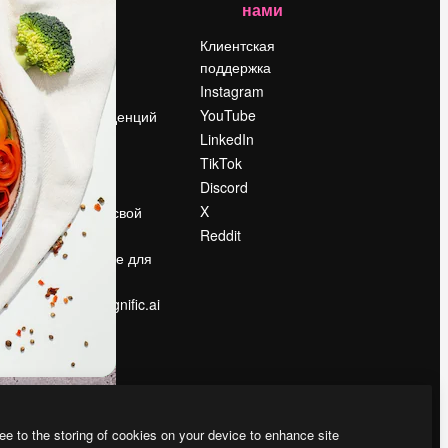
нами
Цены
о
О нас
Клиентская
поддержка
Reviews
Instagram
Вакансии
YouTube
Поиск тенденций
LinkedIn
Блог
TikTok
События
Discord
Slidesgo
ости
X
Продайте свой
контент
Reddit
в
Помещение для
прессы
Ищете magnific.ai
ee to the storing of cookies on your device to enhance site