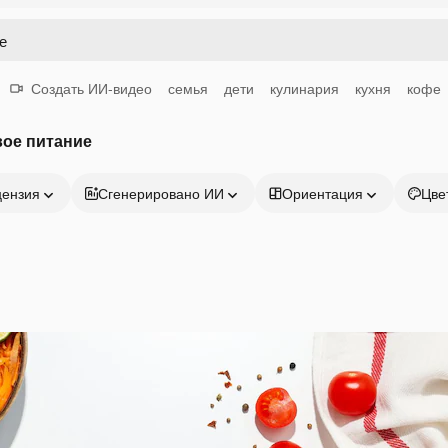
Создать ИИ-видео
семья
дети
кулинария
кухня
кофе
вое питание
цензия
Сгенерировано ИИ
Ориентация
Цве
Продукция
Начать