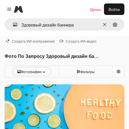
Magnific
Цены
Войти
Close menu
Очистить
Поиск 
Создать ИИ-изображение
Создать ИИ-видео
Фото По Запросу Здоровый дизайн баннера
Фотографии
Фильтры