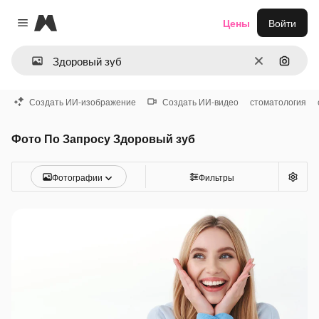
Magnific
Цены
Войти
Close menu
Очистить
Поиск 
Создать ИИ-изображение
Создать ИИ-видео
стоматология
Фото По Запросу Здоровый зуб
Фотографии
Фильтры