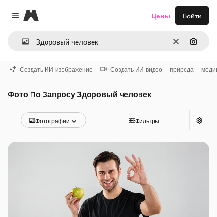
Magnific
Цены
Войти
Close menu
Очистить
Поиск 
Создать ИИ-изображение
Создать ИИ-видео
природа
меди
Фото По Запросу Здоровый человек
Фотографии
Фильтры