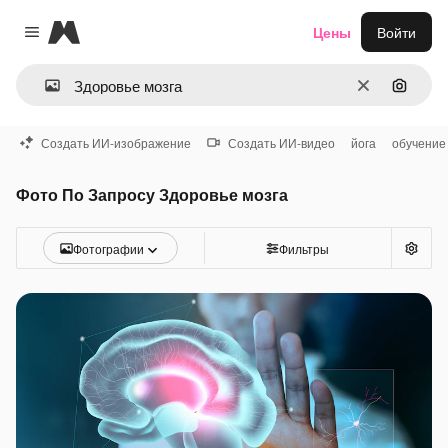
Magnific
Цены
Войти
Close menu
Очистить
Поиск 
Создать ИИ-изображение
Создать ИИ-видео
йога
обучение
Фото По Запросу Здоровье мозга
Фотографии
Фильтры