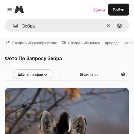
Magnific
Цены
Войти
Close menu
Очистить
Поиск 
Создать ИИ-изображение
Создать ИИ-видео
природа
солн
Фото По Запросу Зебра
Фотографии
Фильтры