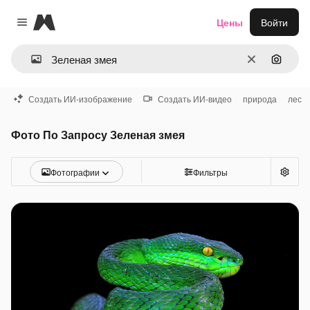
Magnific
Цены
Войти
Close menu
Очистить
Поиск 
Создать ИИ-изображение
Создать ИИ-видео
природа
лес
Фото По Запросу Зеленая змея
Фотографии
Фильтры