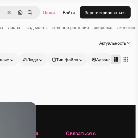
Цены
Войти
Зарегистрироваться
Очистить
Поиск по изображению
Поиск
ва
листья
сад мечты
зеленое растение
здоровье
экология
Актуальность
тные
Люди
Тип файла
Адвансд
Компания
Связаться с