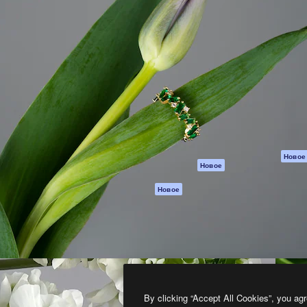
атформа для создания
Spaces
Academy
работ. Более 1 миллиона
ИИ-помощник
Документация п
реди креаторов,
Пакету ИИ
Генератор
гентств и студий.
изображений ИИ
Служба
поддержки
Генератор видео
ИИ
Условия и
положения
Генератор голоса
на основе ИИ
Политика
конфиденциальн
Стоковый контент
Оригиналы
MCP для
Новое
Новое
Claude/ChatGPT
Политика файло
cookie
Агенты
Новое
Центр доверия
API
Партнеры
Мобильное
приложение
Предприятие
Все инструменты
Magnific
By clicking “Accept All Cookies”, you agr