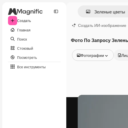
Создать
Создать ИИ-изображение
Главная
Поиск
Фото По Запросу Зелен
Стоковый
Фотографии
Ли
Посмотреть
Все изображения
Все инструменты
Векторы
Иллюстрации
Фотографии
PSD
Шаблоны
Мокапы
Видео
Видеоролик
Моушн-дизайн
Видеошаблоны
Иконки
3D-модели
Шрифты