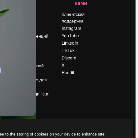
нами
Цены
о
О нас
Клиентская
поддержка
Reviews
Instagram
Вакансии
YouTube
Поиск тенденций
LinkedIn
Блог
TikTok
События
Discord
Slidesgo
ости
X
Продайте свой
контент
Reddit
в
Помещение для
прессы
Ищете magnific.ai
ee to the storing of cookies on your device to enhance site