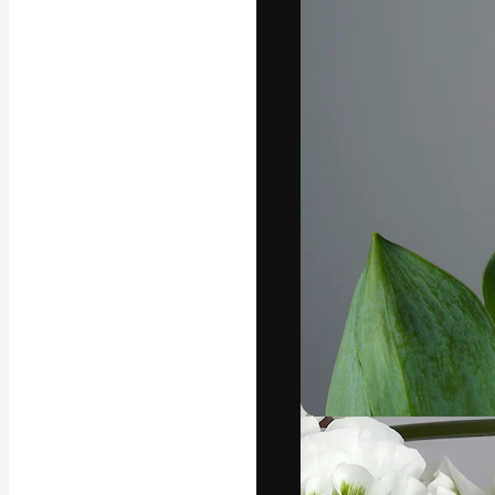
Креативная пл
ваших лучших 
подписчиков с
предприятий, а
Pусский