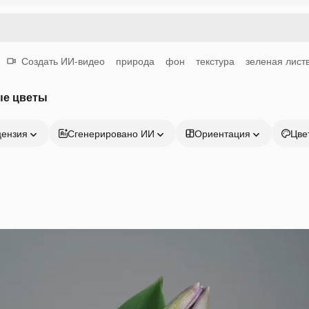
Создать ИИ-видео
природа
фон
текстура
зеленая лист
ые цветы
цензия
Сгенерировано ИИ
Ориентация
Цве
Продукция
Начать