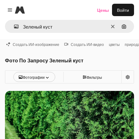
Magnific
Цены
Войти
Close menu
Очистить
Поиск 
Создать ИИ-изображение
Создать ИИ-видео
цветы
природ
Фото По Запросу Зеленый куст
Фотографии
Фильтры