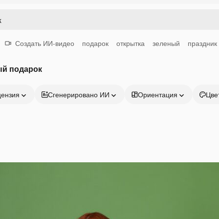
Создать ИИ-видео
подарок
открытка
зеленый
праздник
ый подарок
цензия
Сгенерировано ИИ
Ориентация
Цве
Продукция
Начать