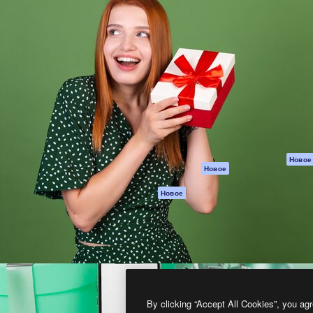
атформа для создания
Spaces
Academy
работ. Более 1 миллиона
ИИ-помощник
Документация п
реди креаторов,
Пакету ИИ
Генератор
гентств и студий.
изображений ИИ
Служба
поддержки
Генератор видео
ИИ
Условия и
положения
Генератор голоса
на основе ИИ
Политика
конфиденциальн
Стоковый контент
Оригиналы
MCP для
Новое
Новое
Claude/ChatGPT
Политика файло
cookie
Агенты
Новое
Центр доверия
API
Партнеры
Мобильное
приложение
Предприятие
Все инструменты
Magnific
By clicking “Accept All Cookies”, you agr