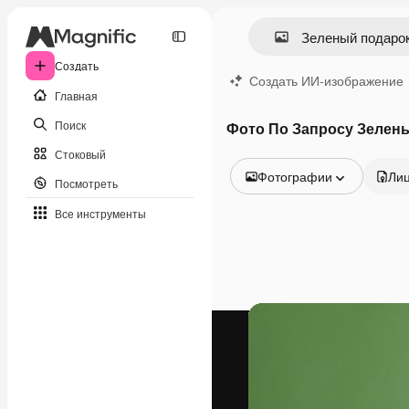
Создать
Создать ИИ-изображение
Главная
Поиск
Фото По Запросу Зелен
Стоковый
Фотографии
Ли
Посмотреть
Все изображения
Все инструменты
Векторы
Иллюстрации
Фотографии
PSD
Шаблоны
Мокапы
Видео
Видеоролик
Моушн-дизайн
Видеошаблоны
Иконки
3D-модели
Шрифты