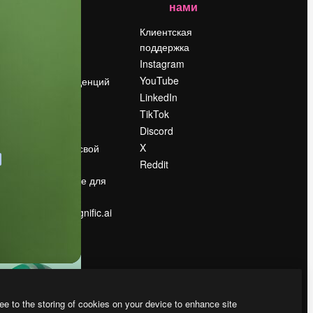
нами
Цены
о
О нас
Клиентская
поддержка
Reviews
Instagram
Вакансии
YouTube
Поиск тенденций
LinkedIn
Блог
TikTok
События
Discord
Slidesgo
ости
X
Продайте свой
контент
Reddit
в
Помещение для
прессы
Ищете magnific.ai
ee to the storing of cookies on your device to enhance site