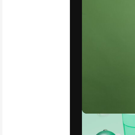
Креативная пл
ваших лучших 
подписчиков с
предприятий, а
Pусский