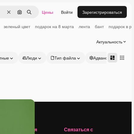
Цены
Войти
Зарегистрироваться
Очистить
Поиск по изображению
Поиск
зеленый цвет
подарок на 8 марта
лента
бант
подарок в ру
Актуальность
тные
Люди
Тип файла
Адвансд
Компания
Связаться с