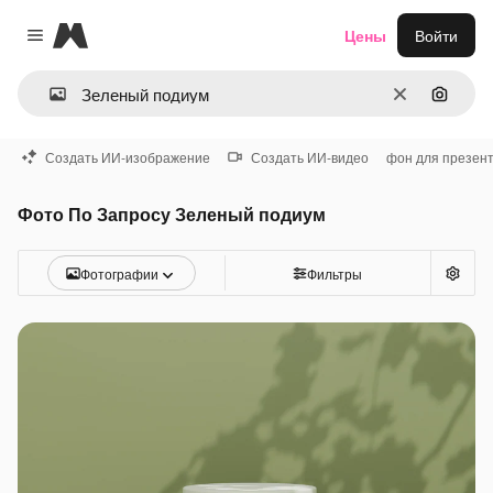
Magnific
Цены
Войти
Close menu
Очистить
Поиск 
Создать ИИ-изображение
Создать ИИ-видео
фон для презен
Фото По Запросу Зеленый подиум
Фотографии
Фильтры