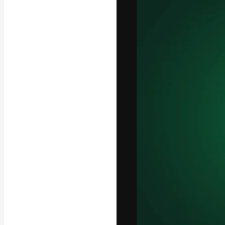
Креативная пл
ваших лучших 
подписчиков с
предприятий, а
Pусский