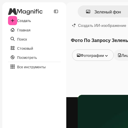
Создать
Создать ИИ-изображение
Главная
Поиск
Фото По Запросу Зелен
Стоковый
Фотографии
Ли
Посмотреть
Все изображения
Все инструменты
Векторы
Иллюстрации
Фотографии
PSD
Шаблоны
Мокапы
Видео
Видеоролик
Моушн-дизайн
Видеошаблоны
Иконки
3D-модели
Шрифты