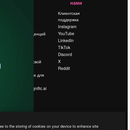
нами
Цены
о
О нас
Клиентская
поддержка
Reviews
Instagram
Вакансии
YouTube
Поиск тенденций
LinkedIn
Блог
TikTok
События
Discord
Slidesgo
ости
X
Продайте свой
контент
Reddit
в
Помещение для
прессы
Ищете magnific.ai
ee to the storing of cookies on your device to enhance site