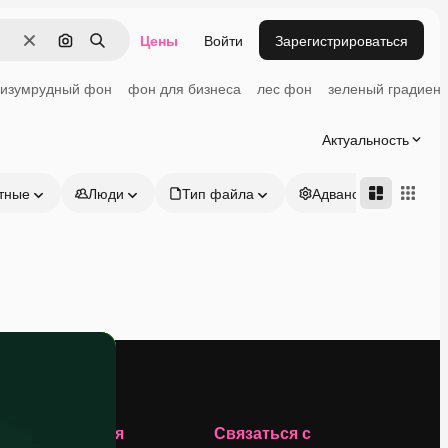
Цены
Войти
Зарегистрироваться
Очистить
Поиск по изображению
Поиск
изумрудный фон
фон для бизнеса
лес фон
зеленый градиент
Актуальность
тные
Люди
Тип файла
Адвансд
Компания
Связаться с