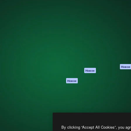
атформа для создания
Spaces
Academy
работ. Более 1 миллиона
ИИ-помощник
Документация п
реди креаторов,
Пакету ИИ
Генератор
гентств и студий.
изображений ИИ
Служба
поддержки
Генератор видео
ИИ
Условия и
положения
Генератор голоса
на основе ИИ
Политика
конфиденциальн
Стоковый контент
Оригиналы
MCP для
Новое
Новое
Claude/ChatGPT
Политика файло
cookie
Агенты
Новое
Центр доверия
API
Партнеры
Мобильное
приложение
Предприятие
Все инструменты
Magnific
By clicking “Accept All Cookies”, you agr