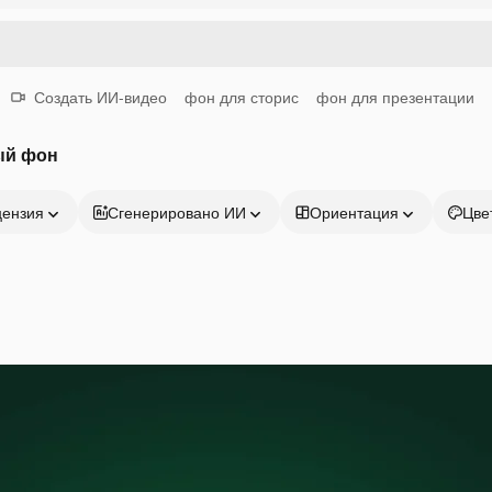
Создать ИИ-видео
фон для сторис
фон для презентации
ый фон
цензия
Сгенерировано ИИ
Ориентация
Цве
Продукция
Начать