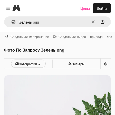
Magnific
Цены
Войти
Close menu
Очистить
Поиск 
Создать ИИ-изображение
Создать ИИ-видео
природа
лес
Фото По Запросу Зелень png
Фотографии
Фильтры